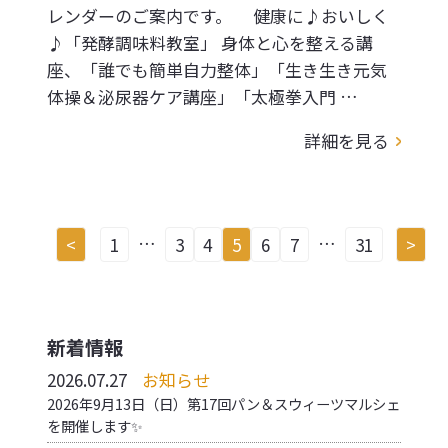
レンダーのご案内です。 健康に♪おいしく
♪「発酵調味料教室」 身体と心を整える講
座、「誰でも簡単自力整体」「生き生き元気
体操＆泌尿器ケア講座」「太極拳入門 …
詳細を見る
投稿のページ送り
…
…
<
1
3
4
5
6
7
31
>
新着情報
2026.07.27
お知らせ
2026年9月13日（日）第17回パン＆スウィーツマルシェ
を開催します✨