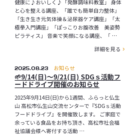
健康に♪おいしく♪「発酵調味料教室」 身体
と心を整える講座、「誰でも簡単自力整体」
「生き生き元気体操＆泌尿器ケア講座」「太
極拳入門講座」「ぽっこりお腹改善 美姿勢
ピラティス」 音楽で笑顔になる講座、「 …
詳細を見る
2025.08.23
お知らせ
🌱9/14(日)～9/21(日) SDGｓ活動フ
ードドライブ開催のお知らせ
2025年9月14日(日)から1週間、ふらっと仏生
山 高松市仏生山交流センターで『SDGｓ活動
フードドライブ』を開催致します。 ご家庭で
余っている食品をお持ち頂き、高松市社会福
祉協議会様へ寄付する活動 …